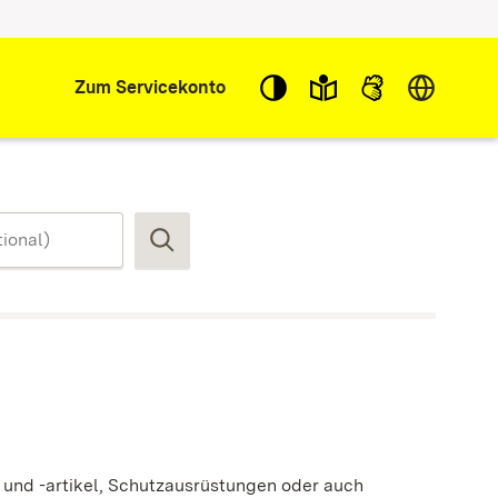
Sprache w
Zum Servicekonto
Suchen
e und -artikel, Schutzausrüstungen oder auch