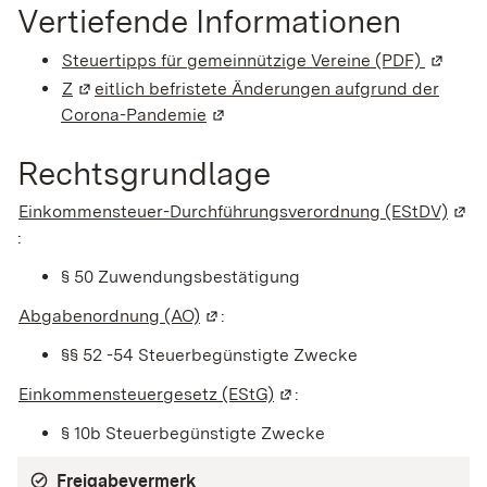
Vertiefende Informationen
Steuertipps für gemeinnützige Vereine (PDF)
(Wird i
Z
(Wird in einem neuen Fenster geöffnet)
eitlich befristete Änderungen aufgrund der
Corona-Pandemie
(Wird in einem neuen Fenster geöf
Rechtsgrundlage
Einkommensteuer-Durchführungsverordnung (EStDV)
(Wir
:
§ 50 Zuwendungsbestätigung
Abgabenordnung (AO)
(Wird in einem neuen Fenster geöff
:
§§ 52 -54 Steuerbegünstigte Zwecke
Einkommensteuergesetz (EStG)
(Wird in einem neuen Fens
:
§ 10b Steuerbegünstigte Zwecke
Freigabevermerk