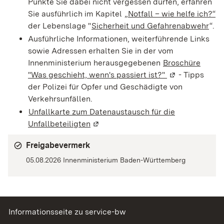
Punkte Sie dabei nicht vergessen dürfen, erfahren
Sie ausführlich im Kapitel
„Notfall – wie helfe ich?“
der Lebenslage "
Sicherheit und Gefahrenabwehr
“.
Ausführliche Informationen, weiterführende Links
sowie Adressen erhalten Sie in der vom
Innenministerium herausgegebenen
Broschüre
"Was geschieht, wenn's passiert ist?"
(Wird in einem
- Tipps
der Polizei für Opfer und Geschädigte von
Verkehrsunfällen.
Unfallkarte zum Datenaustausch für die
Unfallbeteiligten
(Wird in einem neuen Fenster geöff
Freigabevermerk
05.08.2026 Innenministerium Baden-Württemberg
Informationsseite zu service-bw