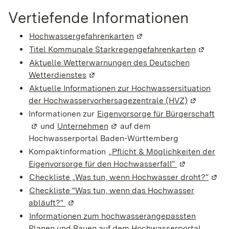
Vertiefende Informationen
Hochwassergefahrenkarten
(Wird in einem neuen Fen
Titel Kommunale Starkregengefahrenkarten
(Wird in
Aktuelle Wetterwarnungen des Deutschen
Wetterdienstes
(Wird in einem neuen Fenster geöffne
Aktuelle Informationen zur Hochwassersituation
der Hochwasservorhersagezentrale (HVZ)
(Wird in e
Informationen zur
Eigenvorsorge für Bürgerschaft
(Wi
und
Unternehmen
(Wird in einem neuen Fenster g
auf dem
Hochwasserportal Baden-Württemberg
Kompaktinformation
„Pflicht & Möglichkeiten der
Eigenvorsorge für den Hochwasserfall“
(Wird in eine
Checkliste „Was tun, wenn Hochwasser droht?“
(Wird
Checkliste "Was tun, wenn das Hochwasser
abläuft?"
(Wird in einem neuen Fenster geöffnet)
Informationen zum hochwasserangepassten
Planen und Bauen auf dem Hochwasserportal