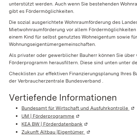
unterstützt werden. Auch wenn Sie bestehenden Wohnra
gibt es Fördermöglichkeiten.
Die sozial ausgerichtete Wohnraumförderung des Landes
Mietwohnraumförderung vor allem Fördermöglichkeite
einem Kind für selbst genutztes Wohneigentum sowie 
Wohnungseigentümergemeinschaften.
Als privater oder gewerblicher Bauherr können Sie übe
Förderprogramm herausfiltern. Diese sind unten unter dem
Checklisten zur effektiven Finanzierungsplanung Ihres 
der Verbraucherzentrale Bundesverband .
Vertiefende Informationen
Bundesamt für Wirtschaft und Ausfuhrkontrolle
(Wi
UM | Förderprogramme
(Wird in einem neuen Fenst
KEA BW | Förderdatenbank
(Wird in einem neuen Fe
Zukunft Altbau
|Eigentümer
(Wird in einem neuen F