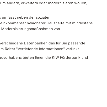
um ändern, erweitern oder modernisieren wollen,
 umfasst neben der sozialen
n einkommensschwächerer Haushalte mit mindestens
für Modernisierungsmaßnahmen von
r verschiedene Datenbanken das für Sie passende
 Reiter "Vertiefende Informationen" verlinkt.
Bauvorhabens bieten Ihnen die KfW Förderbank und
rd in einem neuen Fenster geöffnet)
er geöffnet)
nster geöffnet)
enster geöffnet)