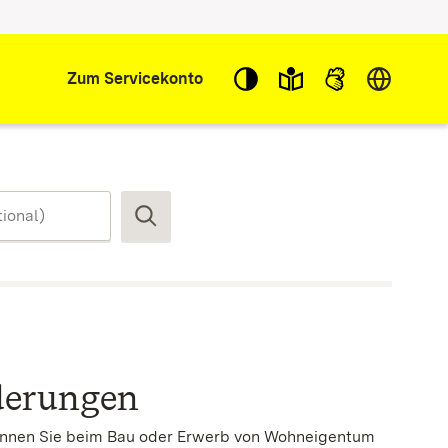
Sprache w
Zum Servicekonto
Suchen
derungen
nnen Sie beim Bau oder Erwerb von Wohneigentum