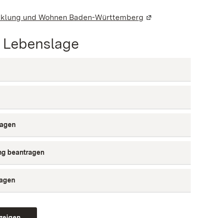
ter geöffnet)
icklung und Wohnen Baden-Württemberg
(Wird in einem neue
r Lebenslage
ragen
ng beantragen
ragen
eigen ...