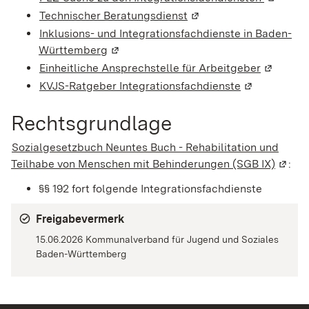
Technischer Beratungsdienst
(Wird in einem neuen F
Inklusions- und Integrationsfachdienste in Baden-
Württemberg
(Wird in einem neuen Fenster geöffnet)
Einheitliche Ansprechstelle für Arbeitgeber
(Wird in 
KVJS-Ratgeber Integrationsfachdienste
(Wird in ein
Rechtsgrundlage
Sozialgesetzbuch Neuntes Buch - Rehabilitation und
Teilhabe von Menschen mit Behinderungen (SGB IX)
(Wird 
:
§§ 192 fort folgende Integrationsfachdienste
Freigabevermerk
15.06.2026 Kommunalverband für Jugend und Soziales
Baden-Württemberg