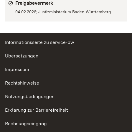
Freigabevermerk
04.02.2026; Justizministerium Baden-Württemberg
Informationsseite zu service-bw
Übersetzungen
Impressum
Rechtshinweise
Nutzungsbedingungen
Erklärung zur Barrierefreiheit
Rechnungseingang