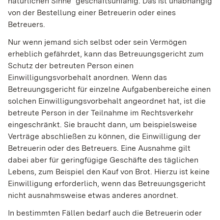
natürlichen Sinne" geschäftsunfähig. Das ist unabhängig
von der Bestellung einer Betreuerin oder eines
Betreuers.
Nur wenn jemand sich selbst oder sein Vermögen
erheblich gefährdet, kann das Betreuungsgericht zum
Schutz der betreuten Person einen
Einwilligungsvorbehalt anordnen. Wenn das
Betreuungsgericht für einzelne Aufgabenbereiche einen
solchen Einwilligungsvorbehalt angeordnet hat, ist die
betreute Person in der Teilnahme im Rechtsverkehr
eingeschränkt. Sie braucht dann, um beispielsweise
Verträge abschließen zu können, die Einwilligung der
Betreuerin oder des Betreuers. Eine Ausnahme gilt
dabei aber für geringfügige Geschäfte des täglichen
Lebens, zum Beispiel den Kauf von Brot. Hierzu ist keine
Einwilligung erforderlich, wenn das Betreuungsgericht
nicht ausnahmsweise etwas anderes anordnet.
In bestimmten Fällen bedarf auch die Betreuerin oder