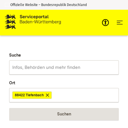
Offizielle Website – Bundesrepublik Deutschland
Zum Inhalt springen
Zur Suche springen
Suche
Ort
88422 Tiefenbach
Suchen