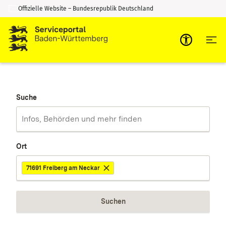
Offizielle Website – Bundesrepublik Deutschland
Zum Inhalt springen
Zur Suche springen
Suche
Ort
71691 Freiberg am Neckar
Suchen