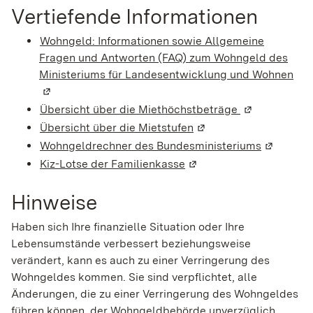
Vertiefende Informationen
Wohngeld: Informationen sowie Allgemeine
Fragen und Antworten (FAQ) zum Wohngeld des
Ministeriums für Landesentwicklung und Wohnen
(Wi
Übersicht über die Miethöchstbeträge
(Wird in eine
Übersicht über die Mietstufen
(Wird in einem neuen F
Wohngeldrechner des Bundesministeriums
(Wird in 
Kiz-Lotse der Familienkasse
(Wird in einem neuen Fe
Hinweise
Haben sich Ihre finanzielle Situation oder Ihre
Lebensumstände verbessert beziehungsweise
verändert, kann es auch zu einer Verringerung des
Wohngeldes kommen. Sie sind verpflichtet, alle
Änderungen, die zu einer Verringerung des Wohngeldes
führen können, der Wohngeldbehörde unverzüglich