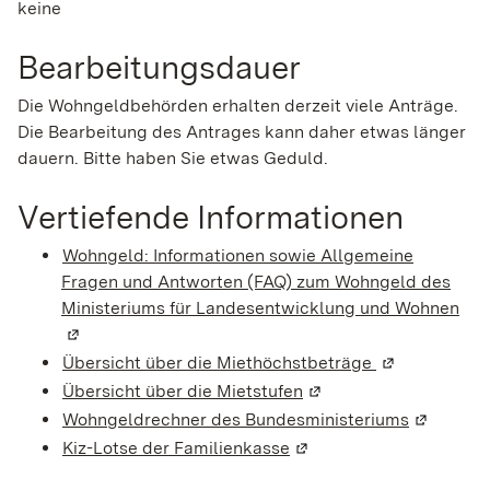
keine
Bearbeitungsdauer
Die Wohngeldbehörden erhalten derzeit viele Anträge.
Die Bearbeitung des Antrages kann daher etwas länger
dauern. Bitte haben Sie etwas Geduld.
Vertiefende Informationen
Wohngeld: Informationen sowie Allgemeine
Fragen und Antworten (FAQ) zum Wohngeld des
Ministeriums für Landesentwicklung und Wohnen
(Wi
Übersicht über die Miethöchstbeträge
(Wird in eine
Übersicht über die Mietstufen
(Wird in einem neuen F
Wohngeldrechner des Bundesministeriums
(Wird in 
Kiz-Lotse der Familienkasse
(Wird in einem neuen Fe