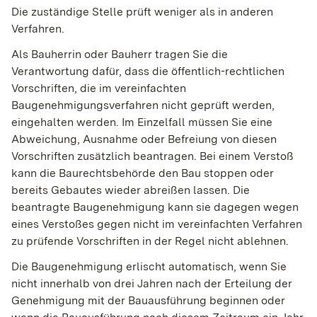
Die zuständige Stelle prüft weniger als in anderen
Verfahren.
Als Bauherrin oder Bauherr tragen Sie die
Verantwortung dafür, dass
die
öffentlich-rechtliche
n
Vorschriften, die im verei
n
fachten
Baugenehmigungsverfahren nicht geprüft werden,
eing
e
halten werden. Im Einzelfall müssen Sie eine
Abweichung, Au
s
nahme oder Befreiung von
diesen
Vorschriften zusätzlich beantragen. Bei einem Verstoß
kann die Baurechtsbehörde den Bau stoppen oder
bereits Gebautes wieder abreißen lassen. Die
beantragte Baug
e
nehmigung kann sie dagegen wegen
eines Ve
r
stoßes gegen nicht im vereinfachten Verfahren
zu prüfende Vo
r
schriften in der Regel nicht ablehnen.
Die Baugenehmigung erlischt
automatisch
, wenn Sie
nicht inne
r
halb von drei Jahren nach der Erteilung der
Genehmigung mit der Bauausführung beginnen oder