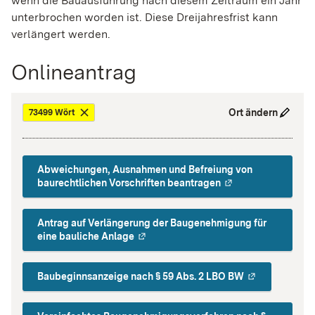
wenn die Bauausführung nach di
e
sem Zeitraum ein Jahr
unterbrochen worden ist. Die
se
Dreijahre
s
frist
kann
verlängert werden.
Onlineantrag
Ort ändern
73499 Wört
Abweichungen, Ausnahmen und Befreiung von
baurechtlichen Vorschriften beantragen
Antrag auf Verlängerung der Baugenehmigung für
eine bauliche Anlage
Baubeginnsanzeige nach § 59 Abs. 2 LBO BW