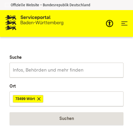
Offizielle Website – Bundesrepublik Deutschland
Zum Inhalt springen
Zur Suche springen
Suche
Ort
73499 Wört
Suchen