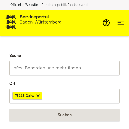
Offizielle Website – Bundesrepublik Deutschland
Zum Inhalt springen
Zur Suche springen
Suche
Ort
75365 Calw
Suchen