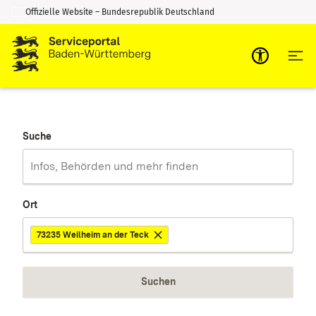
Offizielle Website – Bundesrepublik Deutschland
Zum Inhalt springen
Zur Suche springen
Suche
Ort
73235 Weilheim an der Teck
Suchen