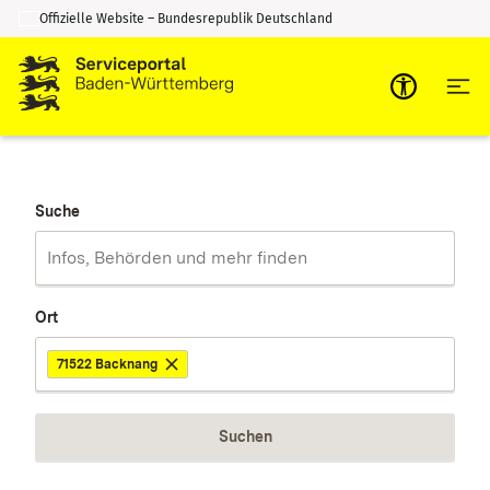
Offizielle Website – Bundesrepublik Deutschland
Zum Inhalt springen
Zur Suche springen
Suche
Ort
71522 Backnang
Suchen