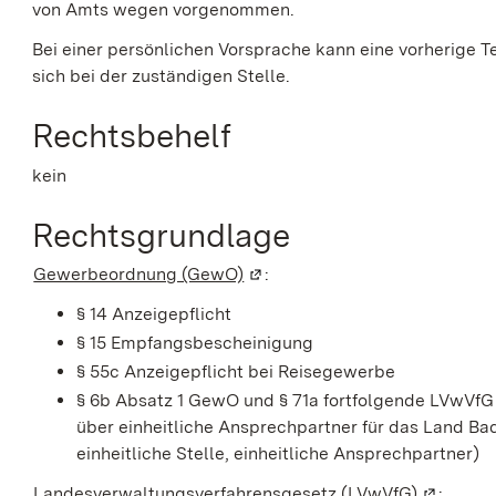
von Amts wegen vorgenommen.
Bei einer persönlichen Vorsprache kann eine vorherige T
sich bei der zuständigen Stelle.
Rechtsbehelf
kein
Rechtsgrundlage
Gewerbeordnung (GewO)
(Wird in einem neuen Fenster 
:
§ 14 Anzeigepflicht
§ 15 Empfangsbescheinigung
§ 55c Anzeigepflicht bei Reisegewerbe
§ 6b Absatz 1 GewO
und
§ 71a fortfolgende LVwVfG
über einheitliche Ansprechpartner für das Land 
einheitliche Stelle, einheitliche Ansprechpartner)
Landesverwaltungsverfahrensgesetz (LVwVfG)
(Wird in 
: