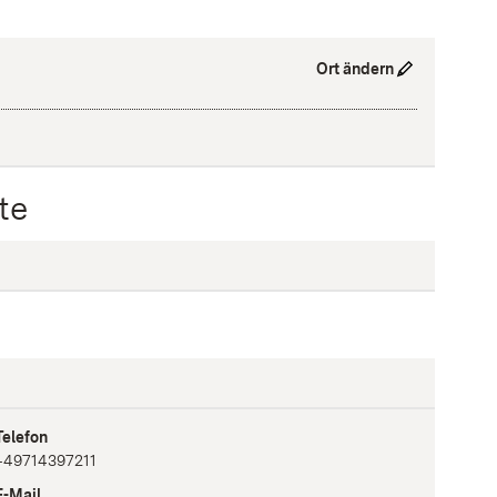
Ort ändern
te
Telefon
+49714397211
E-Mail