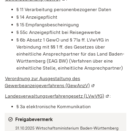
§ 11
Verarbeitung personenbezogener Daten
§ 14 Anzeigepflicht
§ 15 Empfangsbescheinigung
§ 55c Anzeigepflicht bei Reisegewerbe
§ 6b Absatz 1 GewO
und
§ 71a ff. LVwVfG
in
Verbindung mit
§§ 1 ff. des Gesetzes über
einheitliche Ansprechpartner für das Land Baden-
Württemberg (EAG BW) (Verfahren über eine
einheitliche Stelle, einheitliche Ansprechpartner)
Verordnung zur Ausgestaltung des
Gewerbeanzeigeverfahrens (GewAnzV)
(Wird in einem neu
Landesverwaltungsverfahrengesetz (LVwVfG)
(Wird in ei
:
§ 3a elektronische Kommunikation
Freigabevermerk
31.10.2025 Wirtschaftsministerium Baden-Württemberg