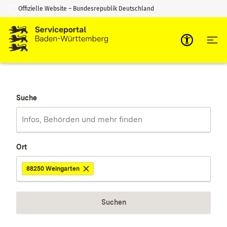
Offizielle Website – Bundesrepublik Deutschland
Zum Inhalt springen
Zur Suche springen
Suche
Ort
88250 Weingarten
Suchen