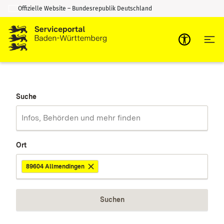
Offizielle Website – Bundesrepublik Deutschland
Zum Inhalt springen
Zur Suche springen
Suche
Ort
89604 Allmendingen
Suchen