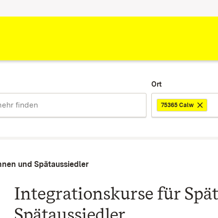
Ort
75365 Calw
innen und Spätaussiedler
Integrationskurse für Spä
Spätaussiedler