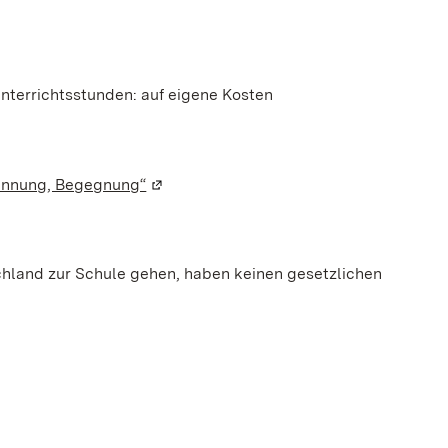
nterrichtsstunden: auf eigene Kosten
kennung, Begegnung“
(Wird in einem neuen Fenster geöffnet)
chland zur Schule gehen, haben keinen gesetzlichen