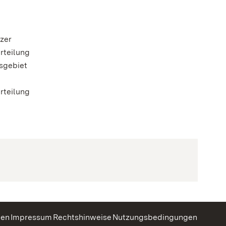
Fenster geöffnet)
izer
rteilung
esgebiet
rteilung
euen Fenster geöffnet)
gen
Impressum
Rechtshinweise
Nutzungsbedingungen