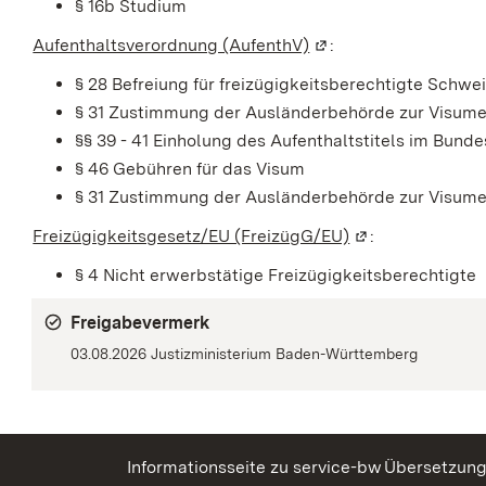
§ 16b Studium
Aufenthaltsverordnung (AufenthV)
(Wird in einem neuen 
:
§ 28 Befreiung für freizügigkeitsberechtigte Schwe
§ 31 Zustimmung der Ausländerbehörde zur Visume
§§ 39 - 41
Einholung des Aufenthaltstitels im Bund
§ 46 Gebühren für das Visum
§ 31 Zustimmung der Ausländerbehörde zur Visume
Freizügigkeitsgesetz/EU (FreizügG/EU)
(Wird in einem n
:
§ 4
Nicht erwerbstätige Freizügigkeitsberechtigte
Freigabevermerk
03.08.2026 Justizministerium Baden-Württemberg
Informationsseite zu service-bw
Übersetzun