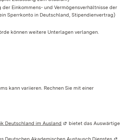
g der Einkommens- und Vermögensverhältnisse der
 ein Sperrkonto in Deutschland, Stipendienvertrag)
örde können weitere Unterlagen verlangen.
ums kann variieren. Rechnen Sie mit einer
lik Deutschland im Ausland
(Wird in einem neuen Fenster geö
bietet das Auswärtige
s Deutschen Akademischen Austausch Dienstes
(Wird in ei