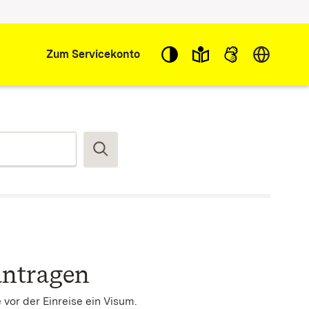
Sprache w
Zum Servicekonto
Suchen
antragen
vor der Einreise ein Visum.