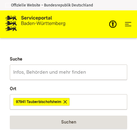
Offizielle Website – Bundesrepublik Deutschland
Zum Inhalt springen
Zur Suche springen
Suche
Ort
97941 Tauberbischofsheim
Suchen