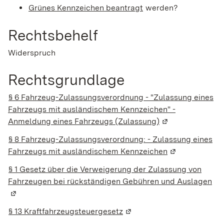
Grünes Kennzeichen beantragt
werden?
Rechtsbehelf
Widerspruch
Rechtsgrundlage
§ 6 Fahrzeug-Zulassungsverordnung - "Zulassung eines
Fahrzeugs mit ausländischem Kennzeichen" -
Anmeldung eines Fahrzeugs (Zulassung)
(Wird in einem n
§ 8 Fahrzeug-Zulassungsverordnung: - Zulassung eines
Fahrzeugs mit ausländischem Kennzeichen
(Wird in einem
§ 1 Gesetz über die Verweigerung der Zulassung von
Fahrzeugen bei rückständigen Gebühren und Auslagen
(Wi
§ 13 Kraftfahrzeugsteuergesetz
(Wird in einem neuen Fenst