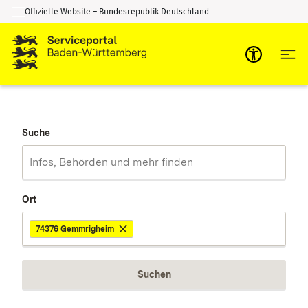
Offizielle Website – Bundesrepublik Deutschland
Zum Inhalt springen
Zur Suche springen
Suche
Ort
74376 Gemmrigheim
Suchen