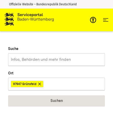
Offizielle Website – Bundesrepublik Deutschland
Zum Inhalt springen
Zur Suche springen
Suche
Ort
97947 Grünsfeld
Suchen