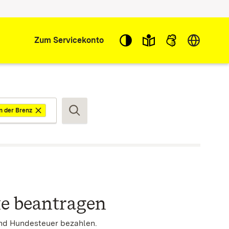
Sprache w
Zum Servicekonto
n der Brenz
Suchen
e beantragen
und Hundesteuer bezahlen.