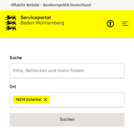
Offizielle Website – Bundesrepublik Deutschland
Zum Inhalt springen
Zur Suche springen
Suche
Ort
74214 Schöntal
Suchen