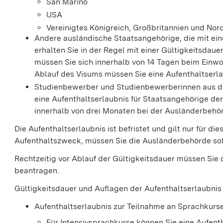
San Marino
USA
Vereinigtes Königreich, Großbritannien und Nordi
Andere ausländische Staatsangehörige, die mit ei
erhalten Sie in der Regel mit einer Gültigkeitsdaue
müssen Sie sich innerhalb von 14 Tagen beim Ei
Ablauf des Visums müssen Sie eine Aufenthaltserl
Studienbewerber und Studienbewerberinnen aus de
eine Aufenthaltserlaubnis für Staatsangehörige der
innerhalb von drei Monaten bei der Ausländerbehö
Die Aufenthaltserlaubnis ist befristet und gilt nur für d
Aufenthaltszweck, müssen Sie die Ausländerbehörde sofo
Rechtzeitig vor Ablauf der Gültigkeitsdauer müssen Sie 
beantragen.
Gültigkeitsdauer und Auflagen der Aufenthaltserlaubni
Aufenthaltserlaubnis zur Teilnahme an Sprachkurs
Für Intensivsprachkurse können Sie eine Aufent