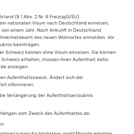
rland (§ 1 Abs. 2 Nr. 6 FreizügG/EU)
nem nationalen Visum nach Deutschland einreisen,
r von einem Jahr.
Nach Ankunft in Deutschland
nwohnermeldeamt des neuen Wohnortes anmelden.
Vor
aubnis beantragen.
r Schweiz können ohne Visum einreisen. Sie können
 Schweiz erhalten, müssen ihren Aufenthalt dafür
rde anzeigen.
iesen Aufenthaltszweck. Ändert sich der
rt informieren.
die Verlängerung der Aufenthaltserlaubnis
s hängen vom Zweck des Aufenthaltes ab:
en
haltserlaubnis für höchstens zwölf Monate erhalten.