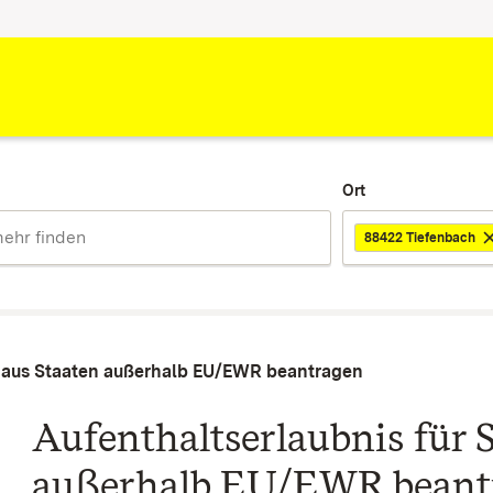
Ort
88422 Tiefenbach
e aus Staaten außerhalb EU/EWR beantragen
Aufenthaltserlaubnis für 
außerhalb EU/EWR beant