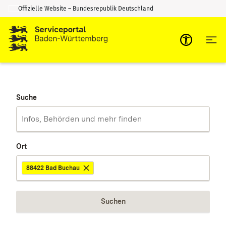
Offizielle Website – Bundesrepublik Deutschland
Zum Inhalt springen
Zur Suche springen
Suche
Ort
88422 Bad Buchau
Suchen