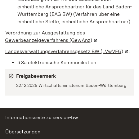
einheitliche Ansprechpartner für das Land Baden-
Württemberg (EAG BW)
(Verfahren über eine
einheitliche Stelle, einheitliche Ansprechpartner)
Verordnung zur Ausgestaltung des
Gewerbeanzeigeverfahrens (GewAnz)
(Wird in einem neue
Landesverwaltungsverfahrensgesetz BW (LVwVFG)
(Wird 
:
§ 3a elektronische Kommunikation
Freigabevermerk
22.12.2025 Wirtschaftsministerium Baden-Württemberg
Informationsseite zu service-bw
Übersetzungen