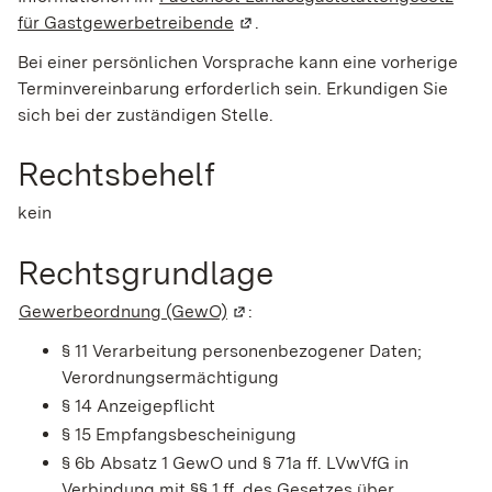
für Gastgewerbetreibende
(Wird in einem neuen Fenster g
.
Bei einer persönlichen Vorsprache kann eine vorherige
Terminvereinbarung erforderlich sein. Erkundigen Sie
sich bei der zuständigen Stelle.
Rechtsbehelf
kein
Rechtsgrundlage
Gewerbeordnung (GewO)
(Wird in einem neuen Fenster ge
:
§ 11 Verarbeitung personenbezogener Daten;
Verordnungsermächtigung
§ 14 Anzeigepflicht
§ 15 Empfangsbescheinigung
§ 6b Absatz 1 GewO
und
§ 71a ff. LVwVfG
in
Verbindung mit
§§ 1 ff. des Gesetzes über