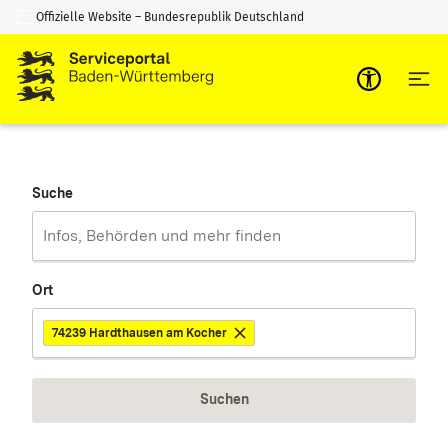
Offizielle Website – Bundesrepublik Deutschland
Zum Inhalt springen
Zur Suche springen
Suche
Ort
74239 Hardthausen am Kocher
Suchen