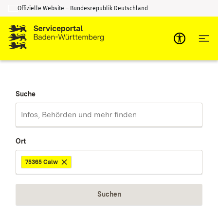
Offizielle Website – Bundesrepublik Deutschland
Zum Inhalt springen
Zur Suche springen
Suche
Ort
75365 Calw
Suchen