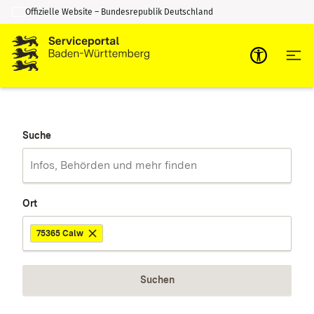
Offizielle Website – Bundesrepublik Deutschland
Zum Inhalt springen
Zur Suche springen
Suche
Ort
75365 Calw
Suchen