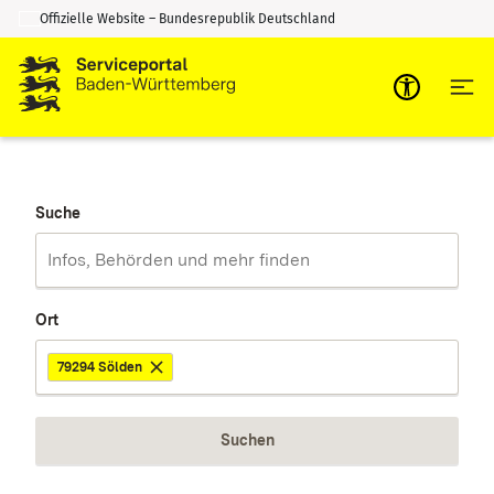
Offizielle Website – Bundesrepublik Deutschland
Zum Inhalt springen
Zur Suche springen
Suche
Ort
79294 Sölden
Suchen