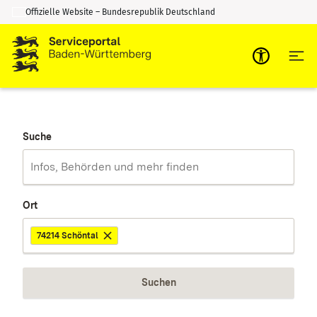
Offizielle Website – Bundesrepublik Deutschland
Zum Inhalt springen
Zur Suche springen
Suche
Ort
74214 Schöntal
Suchen