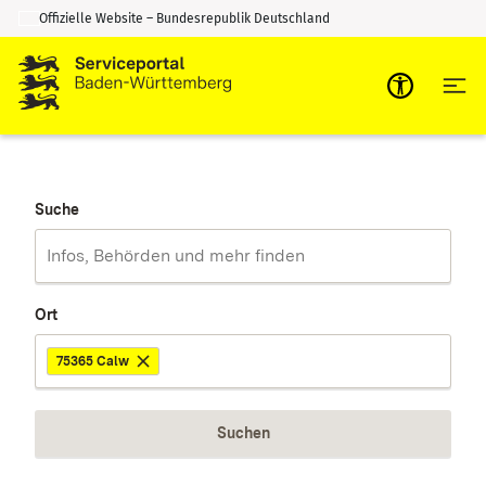
Offizielle Website – Bundesrepublik Deutschland
Zum Inhalt springen
Zur Suche springen
Suche
Ort
75365 Calw
Suchen