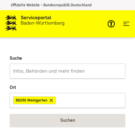
Offizielle Website – Bundesrepublik Deutschland
Zum Inhalt springen
Zur Suche springen
Suche
Ort
88250 Weingarten
Suchen