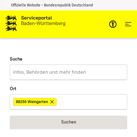
Offizielle Website – Bundesrepublik Deutschland
Zum Inhalt springen
Zur Suche springen
Suche
Ort
88250 Weingarten
Suchen