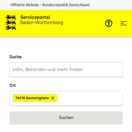
Offizielle Website – Bundesrepublik Deutschland
Zum Inhalt springen
Zur Suche springen
Suche
Ort
74376 Gemmrigheim
Suchen