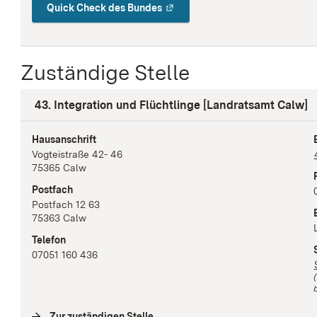
Quick Check des Bundes
Zuständige Stelle
43. Integration und Flüchtlinge [Landratsamt Calw]
Hausanschrift
Vogteistraße
42- 46
75365
Calw
Postfach
Postfach 12 63
75363
Calw
Telefon
07051 160 436
b
Zur zuständigen Stelle
(
Interne Verlinkung
)