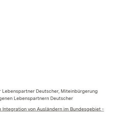
einem neuen Fenster geöffnet)
 Fenster geöffnet)
r Lebenspartner Deutscher, Miteinbürgerung
agenen Lebenspartnern Deutscher
e Integration von Ausländern im Bundesgebiet -
ter geöffnet)