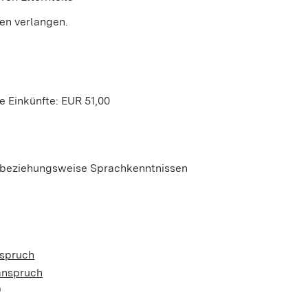
en verlangen.
 Einkünfte: EUR 51,00
n beziehungsweise Sprachkenntnissen
nspruch
anspruch
Wird in einem neuen Fenster geöffnet)