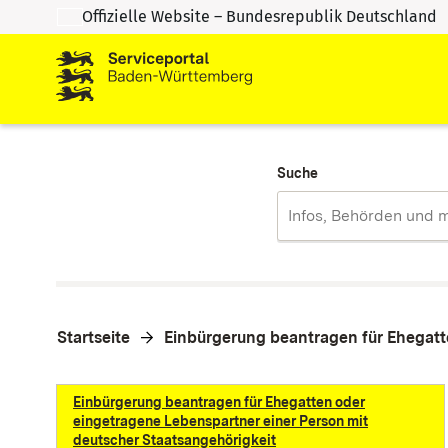
Offizielle Website – Bundesrepublik Deutschland
Zum Inhalt springen
Zur Suche springen
Suche
Startseite
Einbürgerung beantragen für Ehegatt
Einbürgerung beantragen für Ehegatten oder
eingetragene Lebenspartner einer Person mit
deutscher Staatsangehörigkeit