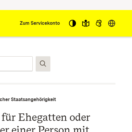
Sprache w
Zum Servicekonto
Suchen
cher Staatsangehörigkeit
für Ehegatten oder
er einer Person mit