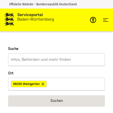
Offizielle Website – Bundesrepublik Deutschland
Zum Inhalt springen
Zur Suche springen
Suche
Ort
88250 Weingarten
Suchen