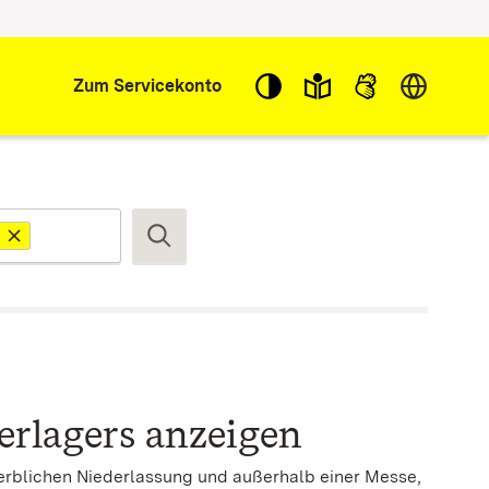
Sprache w
Zum Servicekonto
Suchen
erlagers anzeigen
werblichen Niederlassung und außerhalb einer Messe,