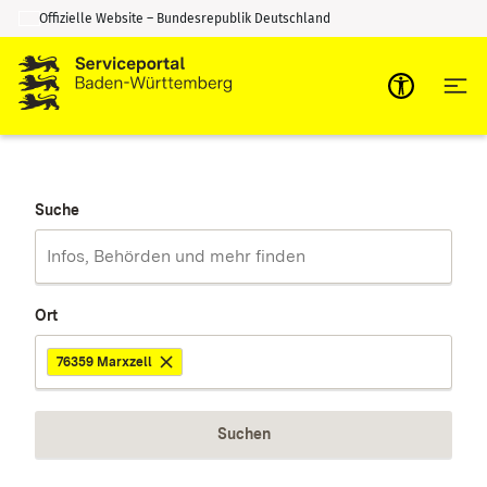
Offizielle Website – Bundesrepublik Deutschland
Zum Inhalt springen
Zur Suche springen
Suche
Ort
76359 Marxzell
Suchen