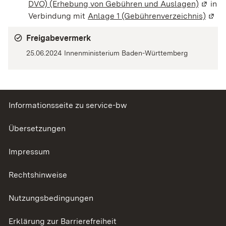
DVO) (Erhebung von Gebühren und Auslagen)
(Wird i
in
Verbindung mit
Anlage 1 (Gebührenverzeichnis)
(Wird
Freigabevermerk
25.06.2024 Innenministerium Baden-Württemberg
Informationsseite zu service-bw
Übersetzungen
Impressum
Rechtshinweise
Nutzungsbedingungen
Erklärung zur Barrierefreiheit