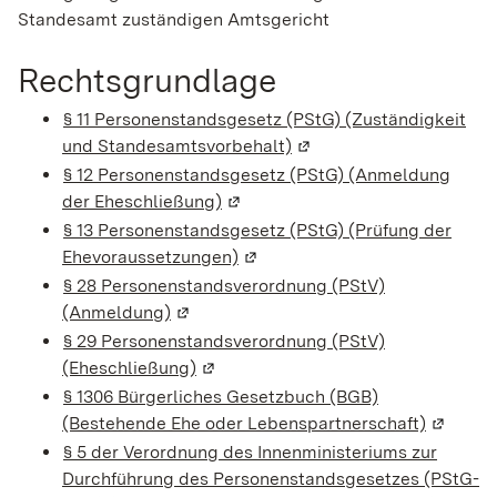
Standesamt zuständigen Amtsgericht
Rechtsgrundlage
§ 11 Personenstandsgesetz (PStG) (Zuständigkeit
und Standesamtsvorbehalt)
(Wird in einem neuen Fen
§ 12 Personenstandsgesetz (PStG) (Anmeldung
der Eheschließung)
(Wird in einem neuen Fenster geö
§ 13 Personenstandsgesetz (PStG) (Prüfung der
Ehevoraussetzungen)
(Wird in einem neuen Fenster g
§ 28 Personenstandsverordnung (PStV)
(Anmeldung)
(Wird in einem neuen Fenster geöffnet)
§ 29 Personenstandsverordnung (PStV)
(Eheschließung)
(Wird in einem neuen Fenster geöffn
§ 1306 Bürgerliches Gesetzbuch (BGB)
(Bestehende Ehe oder Lebenspartnerschaft)
(Wird in
§ 5 der Verordnung des Innenministeriums zur
Durchführung des Personenstandsgesetzes (PStG-