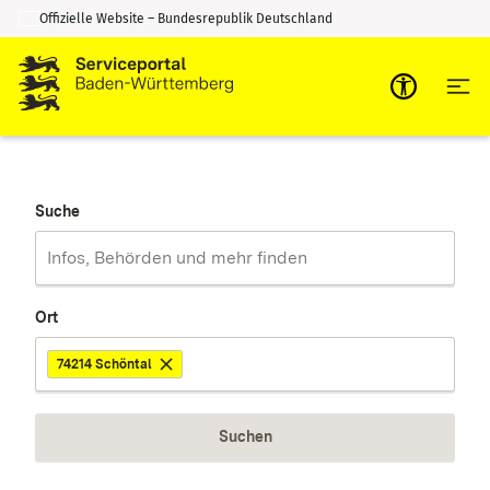
Offizielle Website – Bundesrepublik Deutschland
Zum Inhalt springen
Zur Suche springen
Suche
Ort
74214 Schöntal
Suchen