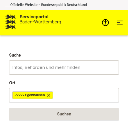
Offizielle Website – Bundesrepublik Deutschland
Zum Inhalt springen
Zur Suche springen
Suche
Ort
72227 Egenhausen
Suchen