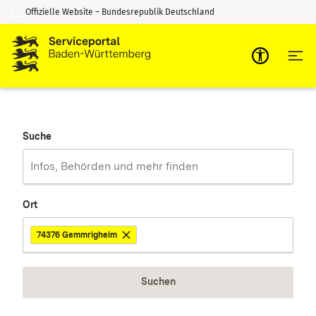
Offizielle Website – Bundesrepublik Deutschland
Zum Inhalt springen
Zur Suche springen
Suche
Ort
74376 Gemmrigheim
Suchen