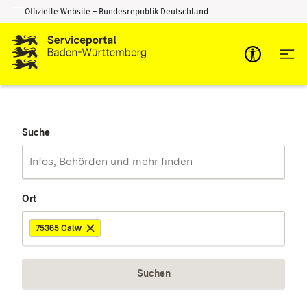
Offizielle Website – Bundesrepublik Deutschland
Zum Inhalt springen
Zur Suche springen
Suche
Ort
75365 Calw
Suchen