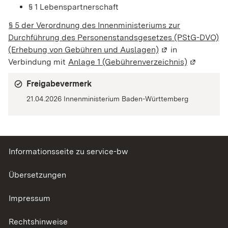
§ 1 Lebenspartnerschaft
§ 5 der Verordnung des Innenministeriums zur
Durchführung des Personenstandsgesetzes (PStG-DVO)
(Erhebung von Gebühren und Auslagen)
(Wird in einem ne
in
Verbindung mit
Anlage 1 (Gebührenverzeichnis)
(Wird in e
Freigabevermerk
21.04.2026 Innenministerium Baden-Württemberg
Informationsseite zu service-bw
Übersetzungen
Impressum
Rechtshinweise