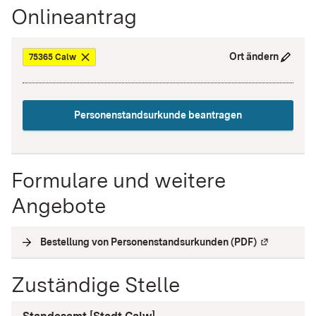
Onlineantrag
Ort ändern
75365 Calw
Personenstandsurkunde beantragen
Formulare und weitere
Angebote
Bestellung von Personenstandsurkunden (PDF)
(
Externe Ver
Zuständige Stelle