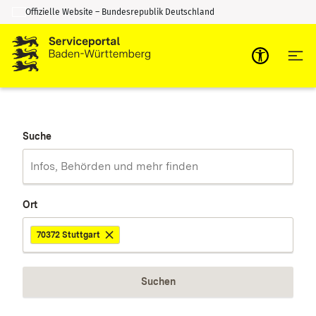
Offizielle Website – Bundesrepublik Deutschland
Zum Inhalt springen
Zur Suche springen
Suche
Ort
70372 Stuttgart
Suchen