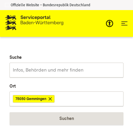
Offizielle Website – Bundesrepublik Deutschland
Zum Inhalt springen
Zur Suche springen
Suche
Ort
75050 Gemmingen
Suchen