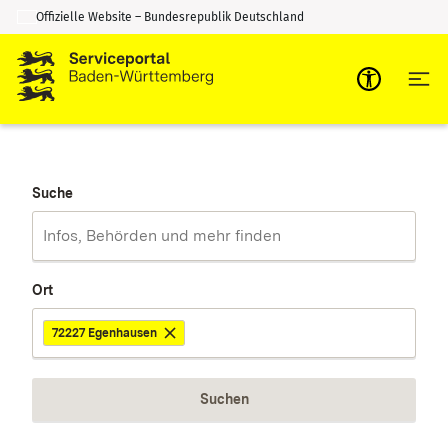
Offizielle Website – Bundesrepublik Deutschland
Zum Inhalt springen
Zur Suche springen
Suche
Ort
72227 Egenhausen
Suchen