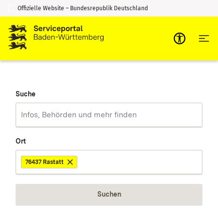
Offizielle Website – Bundesrepublik Deutschland
Zum Inhalt springen
Zur Suche springen
Suche
Ort
76437 Rastatt
Suchen