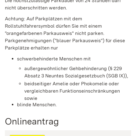
Die höchstzulässige Parkdauer von 24 Stunden darf
nicht überschritten werden.
Achtung: Auf Parkplätzen mit dem
Rollstuhlfahrersymbol dürfen Sie mit einem
"orangefarbenen Parkausweis" nicht parken.
Par
k
genehmigungen ("blauer Parkausweis") für diese
Parkplätze erha
l
ten nur
schwerbehinderte Menschen mit
außergewöhnlicher Gehbehinderung (§ 229
Absatz 3 Neuntes Sozialgesetzbuch (SGB IX)),
beidseitiger Amelie oder Phokomelie oder
ve
r
gleichbaren Funktionseinschränkungen
sowie
blinde Menschen.
Onlineantrag