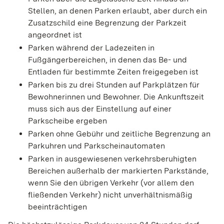
Stellen, an d
e
nen Parken erlaubt, aber durch ein
Zusatzschild eine B
e
grenzung der Parkzeit
angeordnet ist
Parken während der Ladezeiten in
Fußgängerbereichen, in denen das Be- und
Entladen für bestimmte Zeiten freig
e
geben ist
Parken bis zu drei Stunden auf Parkplätzen für
Bewohnerinnen
und Bewohner. Die Ankunftszeit
muss sich aus der Einstellung auf einer
Parkscheibe ergeben
Parken ohne Gebühr und zeitliche Begrenzung an
Parku
h
ren und Parkscheinautomaten
Parken in ausgewiesenen verkehrsberuhigten
Bereichen außerhalb der markierten Parkstände,
wenn Sie den ü
b
rigen Verkehr (vor allem den
fließenden Verkehr) nicht u
n
verhältnismäßig
beeinträchtigen