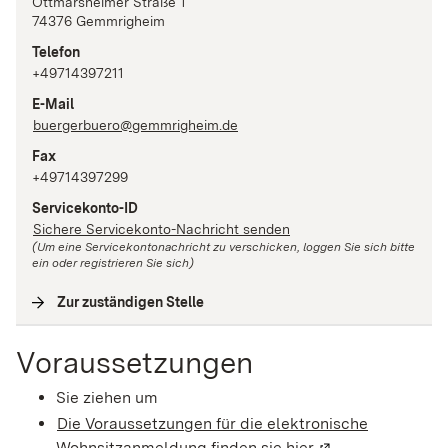
Ottmarsheimer Straße
1
74376
Gemmrigheim
Telefon
+49714397211
E-Mail
buergerbuero@gemmrigheim.de
Fax
+49714397299
Servicekonto-ID
Sichere Servicekonto-Nachricht senden
(Um eine Servicekontonachricht zu verschicken, loggen Sie sich bitte
ein oder registrieren Sie sich)
Zur zuständigen Stelle
(
Interne Verlinkung
)
Voraussetzungen
Sie ziehen um
Die Voraussetzungen für die elektronische
Wohnsitzanmeldung finden sie hier
(Wird in einem ne
.