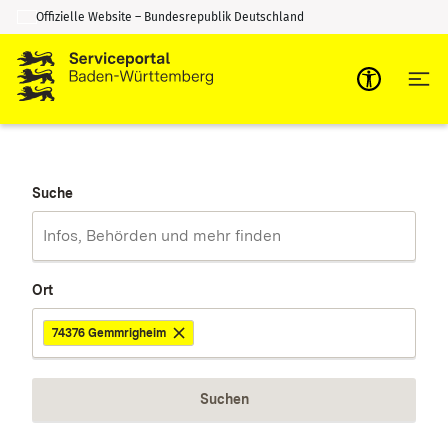
Offizielle Website – Bundesrepublik Deutschland
Zum Inhalt springen
Zur Suche springen
Suche
Ort
74376 Gemmrigheim
Suchen