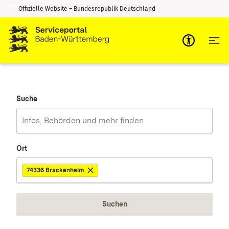
Offizielle Website – Bundesrepublik Deutschland
Zum Inhalt springen
Zur Suche springen
Suche
Ort
74336 Brackenheim
Suchen