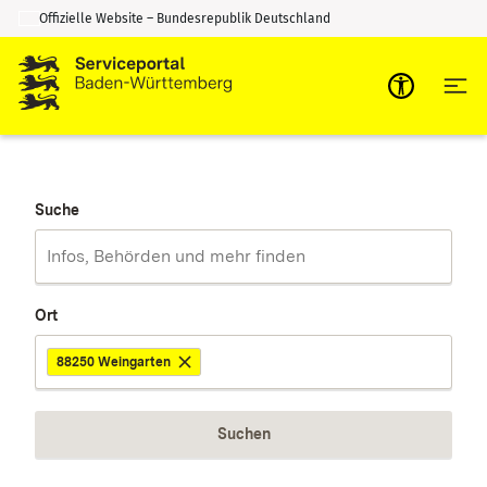
Offizielle Website – Bundesrepublik Deutschland
Zum Inhalt springen
Zur Suche springen
Suche
Ort
88250 Weingarten
Suchen